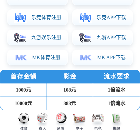
与第三方技术支持商（如推送、云服务）合作时
法律法规要求或监管部门依法调取
五、信息保护措施
平台采用多重防护机制确保星空体育服务中您的数据安全，包括
但不限于：
HTTPS 加密传输
权限分级与访问控制
系统审计与异常行为识别
六、用户权利
您拥有以下数据权利：
访问、更正、删除个人信息
申请注销账户或停止使用服务
关闭授权功能如位置服务或通知