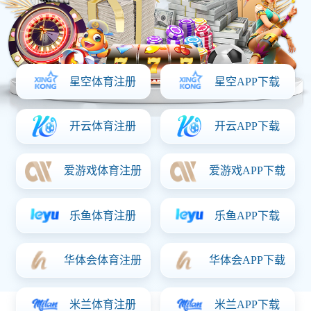
注册时请提供真实、完整且最新的个人信息。
用户有责任保护好自己的账户信息，若因自身原因造成账户被盗
用，本平台不承担责任。
账户专属注册者本人使用，严禁出借、转让或共享。
三、服务内容
平台主要提供赛事追踪、比分直播、热门资讯、用户讨论等功能，相
关服务会根据星空体育平台策略动态调整。
四、用户行为规范
为维护平台秩序，用户不得从事以下行为：
发布违法、暴力、歧视或具有误导性的内容
侵犯他人合法权益（包括知识产权和隐私）
利用系统漏洞干扰平台正常运行