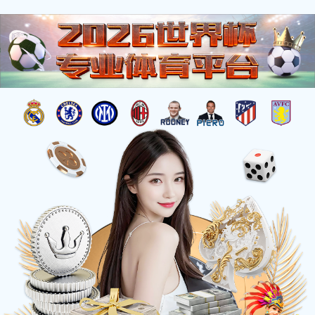
注册入口
全天更新 ·
星空体育
赛事
实时同步
无论您身在何处，
星空体育APP
为您带来高速、高
清、稳定的观赛体验。
下载客户端
网页端访问