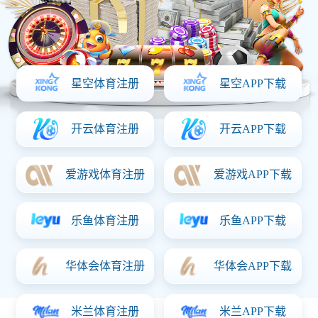
阿森纳宣布阿尔特塔续约三年，合
同细节包含转会话语权条款